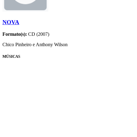
NOVA
Formato(s):
CD (2007)
Chico Pinheiro e Anthony Wilson
MÚSICAS
Nome
Compositores
Tempestade
Chico César e Chico Pinheiro
Cuba
Chico Pinheiro
Requebre Que Eu Dou Um Doce
Dorival Caymmi