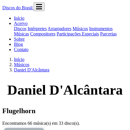
Discos do Brasil
Início
Acervo
Discos
Intérpretes
Arranjadores
Músicos
Instrumentos
Músicas
Compositores
Participações Especiais
Parcerias
Sobre
Blog
Contato
Início
Músicos
Daniel D'Alcântara
Daniel D'Alcântara
Flugelhorn
Encontramos 66 música(s) em 33 disco(s).