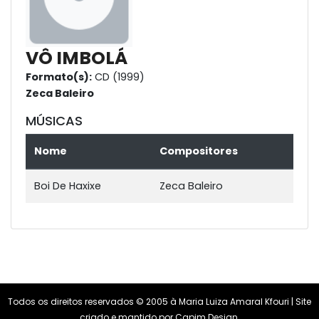
VÔ IMBOLÁ
Formato(s):
CD (1999)
Zeca Baleiro
MÚSICAS
Nome
Compositores
Boi De Haxixe
Zeca Baleiro
Todos os direitos reservados © 2005 à Maria Luiza Amaral Kfouri | Site
criado e mantido por
Capim Design
.