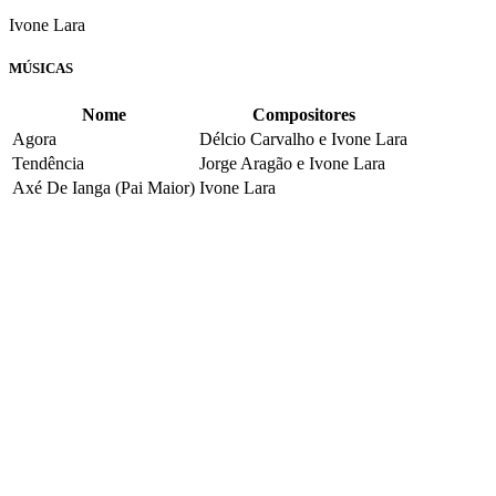
Ivone Lara
MÚSICAS
Nome
Compositores
Agora
Délcio Carvalho e Ivone Lara
Tendência
Jorge Aragão e Ivone Lara
Axé De Ianga (Pai Maior)
Ivone Lara
PAGODE JAZZ SARDINHA'S CLUB
Formato(s):
CD (1999)
Grupo Pagode Jazz Sardinha's Club