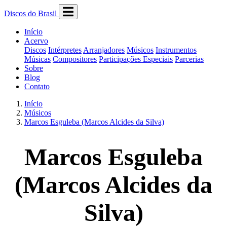
Discos do Brasil
Início
Acervo
Discos
Intérpretes
Arranjadores
Músicos
Instrumentos
Músicas
Compositores
Participações Especiais
Parcerias
Sobre
Blog
Contato
Início
Músicos
Marcos Esguleba (Marcos Alcides da Silva)
Marcos Esguleba
(Marcos Alcides da
Silva)