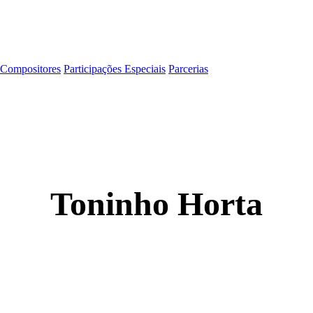
Compositores
Participações Especiais
Parcerias
Toninho Horta