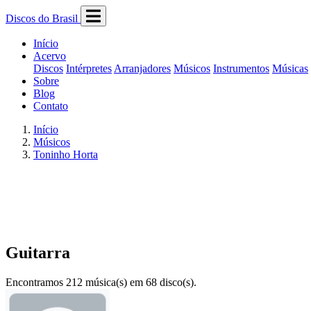
Discos do Brasil
Início
Acervo
Discos
Intérpretes
Arranjadores
Músicos
Instrumentos
Músicas
Sobre
Blog
Contato
Início
Músicos
Toninho Horta
Guitarra
Encontramos 212 música(s) em 68 disco(s).