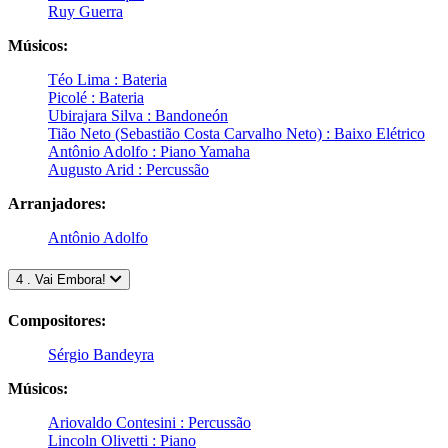
Ruy Guerra
Músicos:
Téo Lima : Bateria
Picolé : Bateria
Ubirajara Silva : Bandoneón
Tião Neto (Sebastião Costa Carvalho Neto) : Baixo Elétrico
Antônio Adolfo : Piano Yamaha
Augusto Arid : Percussão
Arranjadores:
Antônio Adolfo
4 . Vai Embora!
Compositores:
Sérgio Bandeyra
Músicos:
Ariovaldo Contesini : Percussão
Lincoln Olivetti : Piano