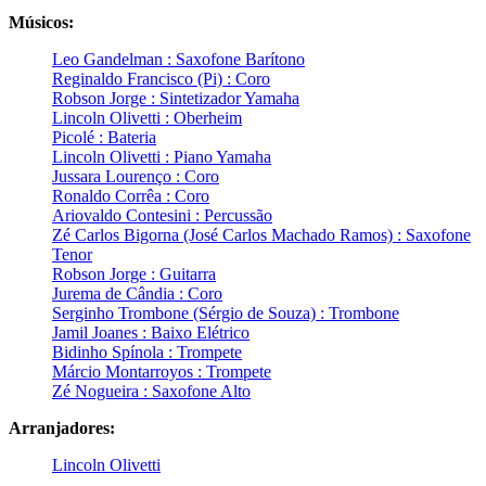
Músicos:
Leo Gandelman : Saxofone Barítono
Reginaldo Francisco (Pi) : Coro
Robson Jorge : Sintetizador Yamaha
Lincoln Olivetti : Oberheim
Picolé : Bateria
Lincoln Olivetti : Piano Yamaha
Jussara Lourenço : Coro
Ronaldo Corrêa : Coro
Ariovaldo Contesini : Percussão
Zé Carlos Bigorna (José Carlos Machado Ramos) : Saxofone
Tenor
Robson Jorge : Guitarra
Jurema de Cândia : Coro
Serginho Trombone (Sérgio de Souza) : Trombone
Jamil Joanes : Baixo Elétrico
Bidinho Spínola : Trompete
Márcio Montarroyos : Trompete
Zé Nogueira : Saxofone Alto
Arranjadores:
Lincoln Olivetti