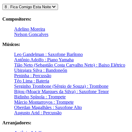
8 . Fica Comigo Esta Noite
Compositores:
Adelino Moreira
Nelson Gonçalves
Músicos:
Leo Gandelman : Saxofone Barítono
Antônio Adolfo : Piano Yamaha
Tião Neto (Sebastião Costa Carvalho Neto) : Baixo Elétrico
Ubirajara Silva : Bandoneón
Peninha : Percussão
Téo Lima : Bateria
Serginho Trombone (Sérgio de Souza) : Trombone
Bijou (Moacir Marques da Silva) : Saxofone Tenor
Bidinho Spínola : Trompete
Márcio Montarroyos : Trompete
Oberdan Magalhães : Saxofone Alto
Augusto Arid : Percussão
Arranjadores: