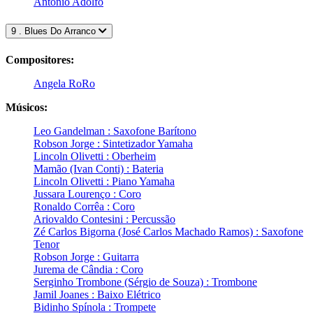
Antônio Adolfo
9 . Blues Do Arranco
Compositores:
Angela RoRo
Músicos:
Leo Gandelman : Saxofone Barítono
Robson Jorge : Sintetizador Yamaha
Lincoln Olivetti : Oberheim
Mamão (Ivan Conti) : Bateria
Lincoln Olivetti : Piano Yamaha
Jussara Lourenço : Coro
Ronaldo Corrêa : Coro
Ariovaldo Contesini : Percussão
Zé Carlos Bigorna (José Carlos Machado Ramos) : Saxofone
Tenor
Robson Jorge : Guitarra
Jurema de Cândia : Coro
Serginho Trombone (Sérgio de Souza) : Trombone
Jamil Joanes : Baixo Elétrico
Bidinho Spínola : Trompete