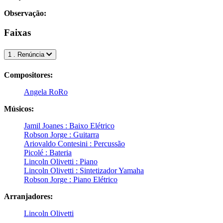
Observação:
Faixas
1 . Renúncia
Compositores:
Angela RoRo
Músicos:
Jamil Joanes : Baixo Elétrico
Robson Jorge : Guitarra
Ariovaldo Contesini : Percussão
Picolé : Bateria
Lincoln Olivetti : Piano
Lincoln Olivetti : Sintetizador Yamaha
Robson Jorge : Piano Elétrico
Arranjadores:
Lincoln Olivetti