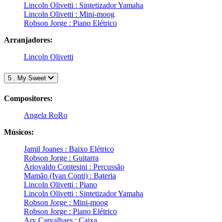
Lincoln Olivetti : Sintetizador Yamaha
Lincoln Olivetti : Mini-moog
Robson Jorge : Piano Elétrico
Arranjadores:
Lincoln Olivetti
5 . My Sweet
Compositores:
Angela RoRo
Músicos:
Jamil Joanes : Baixo Elétrico
Robson Jorge : Guitarra
Ariovaldo Contesini : Percussão
Mamão (Ivan Conti) : Bateria
Lincoln Olivetti : Piano
Lincoln Olivetti : Sintetizador Yamaha
Robson Jorge : Mini-moog
Robson Jorge : Piano Elétrico
Ary Carvalhaes : Caixa