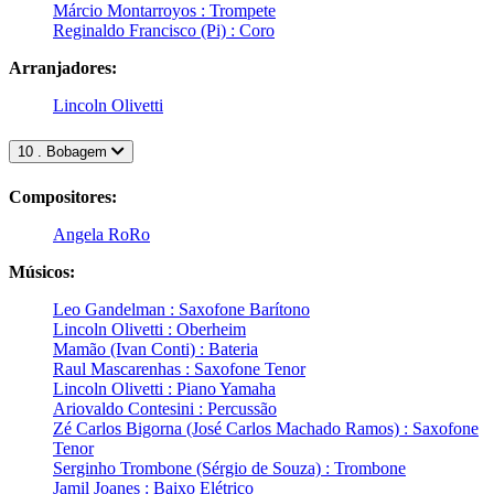
Márcio Montarroyos : Trompete
Reginaldo Francisco (Pi) : Coro
Arranjadores:
Lincoln Olivetti
10 . Bobagem
Compositores:
Angela RoRo
Músicos:
Leo Gandelman : Saxofone Barítono
Lincoln Olivetti : Oberheim
Mamão (Ivan Conti) : Bateria
Raul Mascarenhas : Saxofone Tenor
Lincoln Olivetti : Piano Yamaha
Ariovaldo Contesini : Percussão
Zé Carlos Bigorna (José Carlos Machado Ramos) : Saxofone
Tenor
Serginho Trombone (Sérgio de Souza) : Trombone
Jamil Joanes : Baixo Elétrico