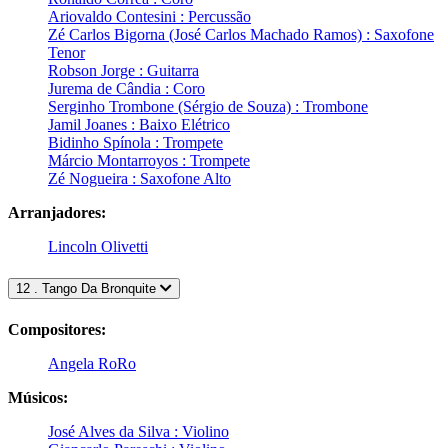
Ariovaldo Contesini : Percussão
Zé Carlos Bigorna (José Carlos Machado Ramos) : Saxofone
Tenor
Robson Jorge : Guitarra
Jurema de Cândia : Coro
Serginho Trombone (Sérgio de Souza) : Trombone
Jamil Joanes : Baixo Elétrico
Bidinho Spínola : Trompete
Márcio Montarroyos : Trompete
Zé Nogueira : Saxofone Alto
Arranjadores:
Lincoln Olivetti
12 . Tango Da Bronquite
Compositores:
Angela RoRo
Músicos:
José Alves da Silva : Violino