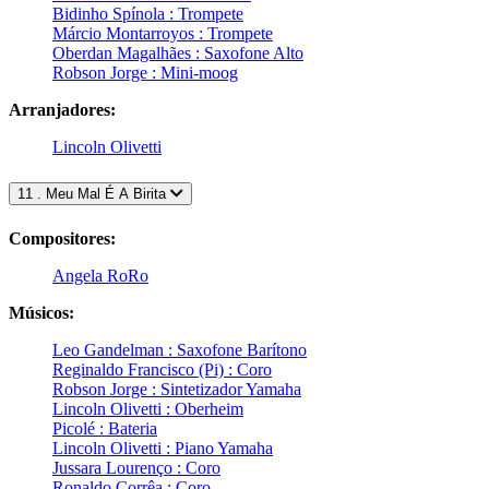
Bidinho Spínola : Trompete
Márcio Montarroyos : Trompete
Oberdan Magalhães : Saxofone Alto
Robson Jorge : Mini-moog
Arranjadores:
Lincoln Olivetti
11 . Meu Mal É A Birita
Compositores:
Angela RoRo
Músicos:
Leo Gandelman : Saxofone Barítono
Reginaldo Francisco (Pi) : Coro
Robson Jorge : Sintetizador Yamaha
Lincoln Olivetti : Oberheim
Picolé : Bateria
Lincoln Olivetti : Piano Yamaha
Jussara Lourenço : Coro
Ronaldo Corrêa : Coro