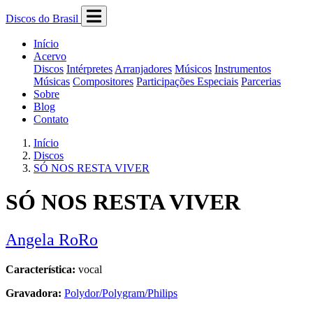
Discos do Brasil
Início
Acervo
Discos
Intérpretes
Arranjadores
Músicos
Instrumentos
Músicas
Compositores
Participações Especiais
Parcerias
Sobre
Blog
Contato
Início
Discos
SÓ NOS RESTA VIVER
SÓ NOS RESTA VIVER
Angela RoRo
Característica:
vocal
Gravadora:
Polydor/Polygram/Philips