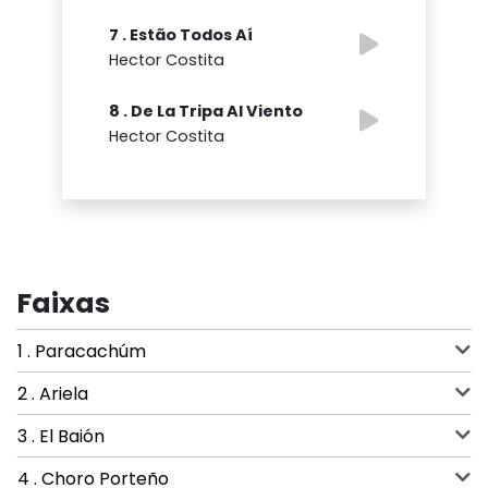
7 . Estão Todos Aí
Hector Costita
8 . De La Tripa Al Viento
Hector Costita
Faixas
1 . Paracachúm
2 . Ariela
3 . El Baión
4 . Choro Porteño