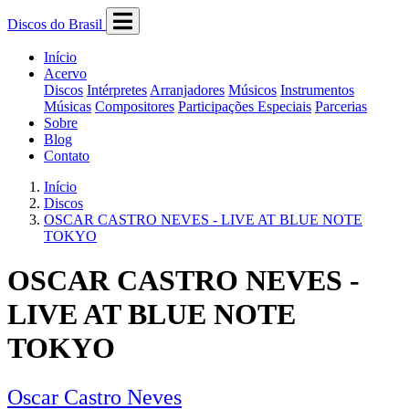
Discos do Brasil
Início
Acervo
Discos
Intérpretes
Arranjadores
Músicos
Instrumentos
Músicas
Compositores
Participações Especiais
Parcerias
Sobre
Blog
Contato
Início
Discos
OSCAR CASTRO NEVES - LIVE AT BLUE NOTE
TOKYO
OSCAR CASTRO NEVES -
LIVE AT BLUE NOTE
TOKYO
Oscar Castro Neves