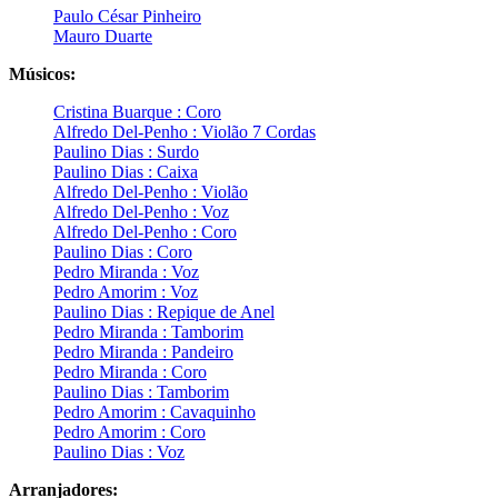
Paulo César Pinheiro
Mauro Duarte
Músicos:
Cristina Buarque : Coro
Alfredo Del-Penho : Violão 7 Cordas
Paulino Dias : Surdo
Paulino Dias : Caixa
Alfredo Del-Penho : Violão
Alfredo Del-Penho : Voz
Alfredo Del-Penho : Coro
Paulino Dias : Coro
Pedro Miranda : Voz
Pedro Amorim : Voz
Paulino Dias : Repique de Anel
Pedro Miranda : Tamborim
Pedro Miranda : Pandeiro
Pedro Miranda : Coro
Paulino Dias : Tamborim
Pedro Amorim : Cavaquinho
Pedro Amorim : Coro
Paulino Dias : Voz
Arranjadores: