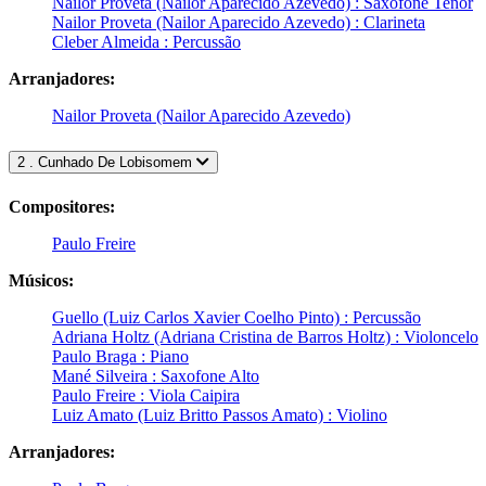
Nailor Proveta (Nailor Aparecido Azevedo) : Saxofone Tenor
Nailor Proveta (Nailor Aparecido Azevedo) : Clarineta
Cleber Almeida : Percussão
Arranjadores:
Nailor Proveta (Nailor Aparecido Azevedo)
2 . Cunhado De Lobisomem
Compositores:
Paulo Freire
Músicos:
Guello (Luiz Carlos Xavier Coelho Pinto) : Percussão
Adriana Holtz (Adriana Cristina de Barros Holtz) : Violoncelo
Paulo Braga : Piano
Mané Silveira : Saxofone Alto
Paulo Freire : Viola Caipira
Luiz Amato (Luiz Britto Passos Amato) : Violino
Arranjadores: