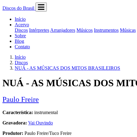
Discos do Brasil
Início
Acervo
Discos
Intérpretes
Arranjadores
Músicos
Instrumentos
Músicas
Sobre
Blog
Contato
Início
Discos
NUÁ - AS MÚSICAS DOS MITOS BRASILEIROS
NUÁ - AS MÚSICAS DOS MI
Paulo Freire
Característica:
instrumental
Gravadora:
Vai Ouvindo
Produtor:
Paulo Freire/Tuco Freire