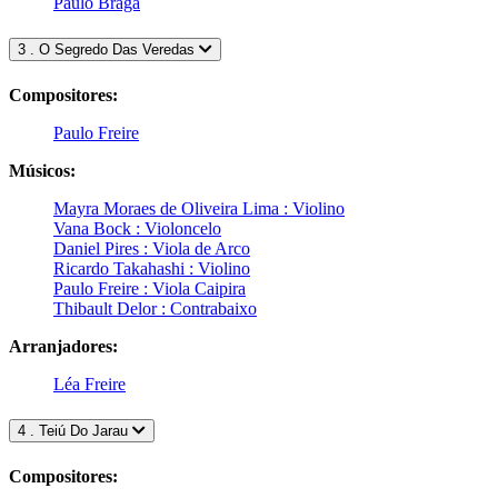
Paulo Braga
3 . O Segredo Das Veredas
Compositores:
Paulo Freire
Músicos:
Mayra Moraes de Oliveira Lima : Violino
Vana Bock : Violoncelo
Daniel Pires : Viola de Arco
Ricardo Takahashi : Violino
Paulo Freire : Viola Caipira
Thibault Delor : Contrabaixo
Arranjadores:
Léa Freire
4 . Teiú Do Jarau
Compositores: