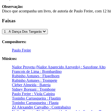
Observação:
Disco que acompanha um livro, de autoria de Paulo Freire, com 12 hist
Faixas
1 . A Dança Dos Tangarás
Compositores:
Paulo Freire
Músicos:
Nailor Proveta (Nailor Aparecido Azevedo) : Saxofone Alto
François de Lima : Bombardino
Rubinho Antunes : Flugelhorn
Rubinho Antunes : Trompete
Cleber Almeida : Bateria
Sidney Borgani : Trombone
Paulo Freire : Viola Caipira
Toninho Carrasqueira : Flautim
Toninho Carrasqueira : Flauta
Zé Alexandre Carvalho : Contrabaixo