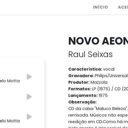
INÍCIO
ACE
NOVO AEO
Raul Seixas
Característica:
vocal
Gravadora:
Philips/Universa
celo Motta
Produtor:
Mazzola
Formatos:
LP (1975) / CD (2
Lançamento:
1975
Observação:
CD da caixa "Maluco Beleza".
remixada. Músicos não espec
celo Motta
reedição em CD.Como há m