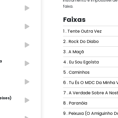
instrumento é impossível d
faixa.
Faixas
1 . Tente Outra Vez
2 . Rock Do Diabo
3 . A Maçã
a
4 . Eu Sou Egoísta
5 . Caminhos
6 . Tu És O MDC Da Minha 
7 . A Verdade Sobre A Nost
eixes)
8 . Paranóia
9 . Peixuxa (O Amiguinho D