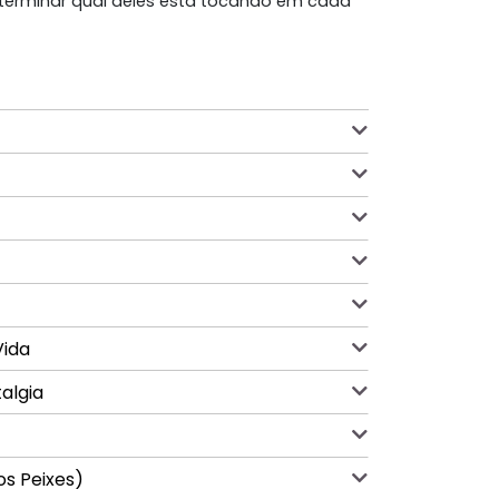
eterminar qual deles está tocando em cada
Vida
algia
os Peixes)