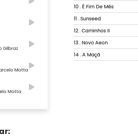
10 . É Fim De Mês
11 . Sunseed
12 . Caminhos II
13 . Novo Aeon
o Gilbraz
14 . A Maçã
Marcelo Motta
celo Motta
ar: