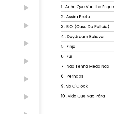
1 . Acho Que Vou Lhe Esqu
2 . Assim Preto
3 . B.O. (Caso De Polícia)
4 . Daydream Believer
5 . Finja
6 . Fui
7 . Não Tenha Medo Não
8 . Perhaps
9 . Six O'Clock
10 . Vida Que Não Pára