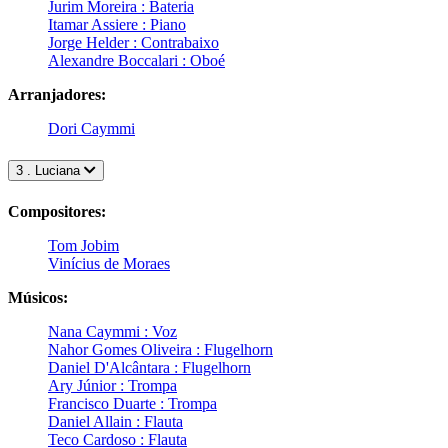
Jurim Moreira : Bateria
Itamar Assiere : Piano
Jorge Helder : Contrabaixo
Alexandre Boccalari : Oboé
Arranjadores:
Dori Caymmi
3 . Luciana
Compositores:
Tom Jobim
Vinícius de Moraes
Músicos:
Nana Caymmi : Voz
Nahor Gomes Oliveira : Flugelhorn
Daniel D'Alcântara : Flugelhorn
Ary Júnior : Trompa
Francisco Duarte : Trompa
Daniel Allain : Flauta
Teco Cardoso : Flauta