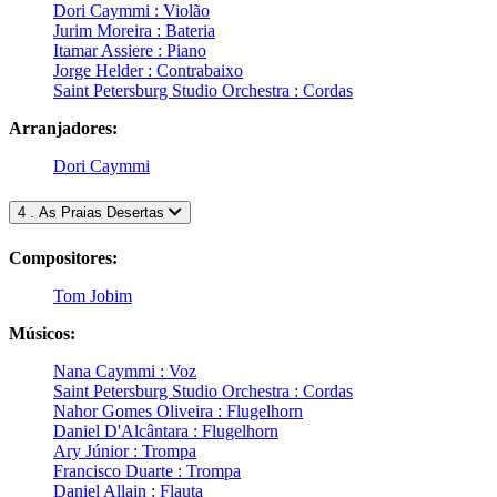
Dori Caymmi : Violão
Jurim Moreira : Bateria
Itamar Assiere : Piano
Jorge Helder : Contrabaixo
Saint Petersburg Studio Orchestra : Cordas
Arranjadores:
Dori Caymmi
4 . As Praias Desertas
Compositores:
Tom Jobim
Músicos:
Nana Caymmi : Voz
Saint Petersburg Studio Orchestra : Cordas
Nahor Gomes Oliveira : Flugelhorn
Daniel D'Alcântara : Flugelhorn
Ary Júnior : Trompa
Francisco Duarte : Trompa
Daniel Allain : Flauta