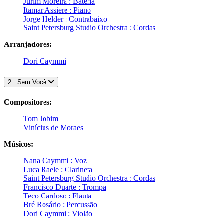
Jurim Moreira : Bateria
Itamar Assiere : Piano
Jorge Helder : Contrabaixo
Saint Petersburg Studio Orchestra : Cordas
Arranjadores:
Dori Caymmi
2 . Sem Você
Compositores:
Tom Jobim
Vinícius de Moraes
Músicos:
Nana Caymmi : Voz
Luca Raele : Clarineta
Saint Petersburg Studio Orchestra : Cordas
Francisco Duarte : Trompa
Teco Cardoso : Flauta
Bré Rosário : Percussão
Dori Caymmi : Violão