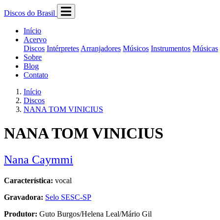
Discos do Brasil
Início
Acervo
Discos
Intérpretes
Arranjadores
Músicos
Instrumentos
Músicas
Sobre
Blog
Contato
Início
Discos
NANA TOM VINICIUS
NANA TOM VINICIUS
Nana Caymmi
Característica:
vocal
Gravadora:
Selo SESC-SP
Produtor:
Guto Burgos/Helena Leal/Mário Gil