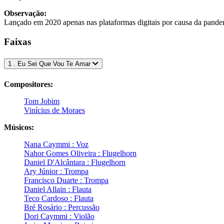
Observação:
Lançado em 2020 apenas nas plataformas digitais por causa da pande
Faixas
1 . Eu Sei Que Vou Te Amar
Compositores:
Tom Jobim
Vinícius de Moraes
Músicos:
Nana Caymmi : Voz
Nahor Gomes Oliveira : Flugelhorn
Daniel D'Alcântara : Flugelhorn
Ary Júnior : Trompa
Francisco Duarte : Trompa
Daniel Allain : Flauta
Teco Cardoso : Flauta
Bré Rosário : Percussão
Dori Caymmi : Violão