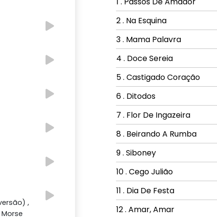
1 . Passos De Amador
2 . Na Esquina
3 . Mama Palavra
4 . Doce Sereia
5 . Castigado Coração
6 . Ditodos
7 . Flor De Ingazeira
8 . Beirando A Rumba
9 . Siboney
10 . Cego Julião
11 . Dia De Festa
ersão) ,
12 . Amar, Amar
y Morse