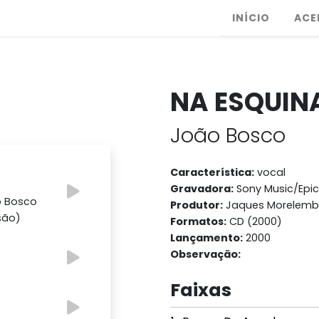
INÍCIO
ACE
NA ESQUIN
João Bosco
Característica:
vocal
Gravadora:
Sony Music/Epic
o Bosco
Produtor:
Jaques Morelem
são)
Formatos:
CD (2000)
Lançamento:
2000
Observação:
Faixas