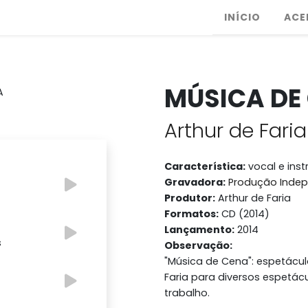
INÍCIO
ACE
MÚSICA DE
Arthur de Faria
Característica:
vocal e ins
Gravadora:
Produção Inde
Produtor:
Arthur de Faria
Formatos:
CD (2014)
Lançamento:
2014
s
Observação:
"Música de Cena": espetácul
Faria para diversos espetác
o
trabalho.