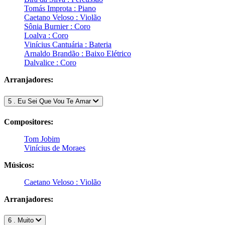
Tomás Improta : Piano
Caetano Veloso : Violão
Sônia Burnier : Coro
Loalva : Coro
Vinícius Cantuária : Bateria
Arnaldo Brandão : Baixo Elétrico
Dalvalice : Coro
Arranjadores:
5 . Eu Sei Que Vou Te Amar
Compositores:
Tom Jobim
Vinícius de Moraes
Músicos:
Caetano Veloso : Violão
Arranjadores:
6 . Muito