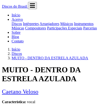
Discos do Brasil
Início
Acervo
Discos
Intérpretes
Arranjadores
Músicos
Instrumentos
Músicas
Compositores
Participações Especiais
Parcerias
Sobre
Blog
Contato
Início
Discos
MUITO - DENTRO DA ESTRELA AZULADA
MUITO - DENTRO DA
ESTRELA AZULADA
Caetano Veloso
Característica:
vocal