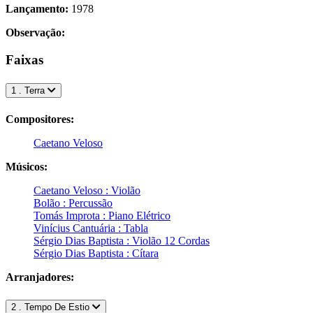
Lançamento:
1978
Observação:
Faixas
1 . Terra
Compositores:
Caetano Veloso
Músicos:
Caetano Veloso : Violão
Bolão : Percussão
Tomás Improta : Piano Elétrico
Vinícius Cantuária : Tabla
Sérgio Dias Baptista : Violão 12 Cordas
Sérgio Dias Baptista : Cítara
Arranjadores:
2 . Tempo De Estio