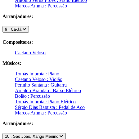
Antônio Perna Fróes : Piano Elétrico
Marcos Amma : Percussão
Arranjadores:
9 . Cá-Já
Compositores:
Caetano Veloso
Músicos:
Tomás Improta : Piano
Caetano Veloso : Violão
Perinho Santana : Guitarra
Arnaldo Brandão : Baixo Elétrico
Bolão : Percussão
Tomás Improta : Piano Elétrico
Sérgio Dias Baptista : Pedal de Aço
Marcos Amma : Percussão
Arranjadores:
10 . São João, Xangô Menino