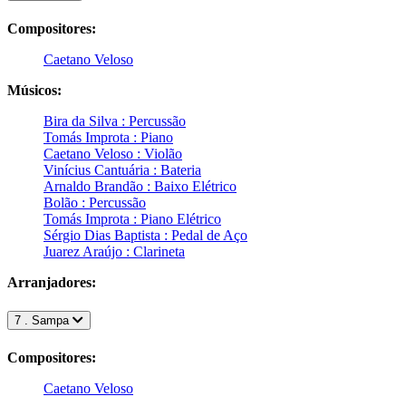
Compositores:
Caetano Veloso
Músicos:
Bira da Silva : Percussão
Tomás Improta : Piano
Caetano Veloso : Violão
Vinícius Cantuária : Bateria
Arnaldo Brandão : Baixo Elétrico
Bolão : Percussão
Tomás Improta : Piano Elétrico
Sérgio Dias Baptista : Pedal de Aço
Juarez Araújo : Clarineta
Arranjadores:
7 . Sampa
Compositores:
Caetano Veloso