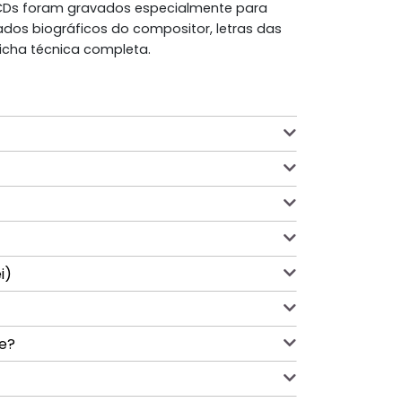
s CDs foram gravados especialmente para
dados biográficos do compositor, letras das
icha técnica completa.
i)
de?