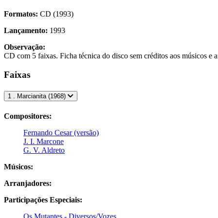
Formatos:
CD (1993)
Lançamento:
1993
Observação:
CD com 5 faixas. Ficha técnica do disco sem créditos aos músicos e arr
Faixas
1 . Marcianita (1968)
Compositores:
Fernando Cesar (versão)
J. I. Marcone
G. V. Aldreto
Músicos:
Arranjadores:
Participações Especiais:
Os Mutantes - Diversos/Vozes