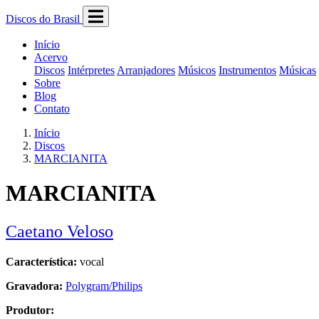
Discos do Brasil
Início
Acervo
Discos
Intérpretes
Arranjadores
Músicos
Instrumentos
Músicas
Sobre
Blog
Contato
Início
Discos
MARCIANITA
MARCIANITA
Caetano Veloso
Característica:
vocal
Gravadora:
Polygram/Philips
Produtor: