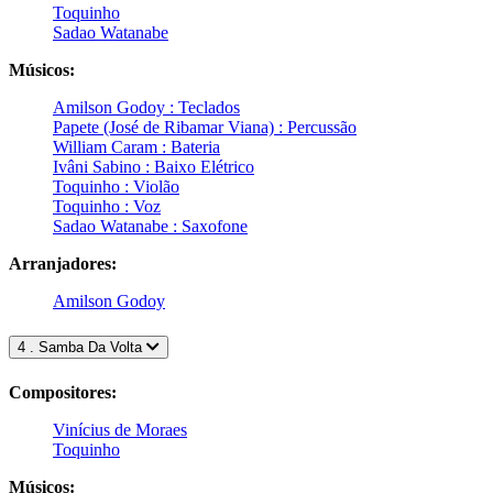
Toquinho
Sadao Watanabe
Músicos:
Amilson Godoy : Teclados
Papete (José de Ribamar Viana) : Percussão
William Caram : Bateria
Ivâni Sabino : Baixo Elétrico
Toquinho : Violão
Toquinho : Voz
Sadao Watanabe : Saxofone
Arranjadores:
Amilson Godoy
4 . Samba Da Volta
Compositores:
Vinícius de Moraes
Toquinho
Músicos: