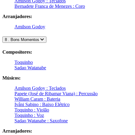
Amilson Godoy : Teclados
Bernadete França de Menezes : Coro
Arranjadores:
Amilson Godoy
8 . Bons Momentos
Compositores:
Toquinho
Sadao Watanabe
Músicos:
Amilson Godoy : Teclados
Papete (José de Ribamar Viana) : Percussão
William Caram : Bateria
Ivâni Sabino : Baixo Elétrico
Toquinho : Violão
Toquinho : Voz
Sadao Watanabe : Saxofone
Arranjadores: