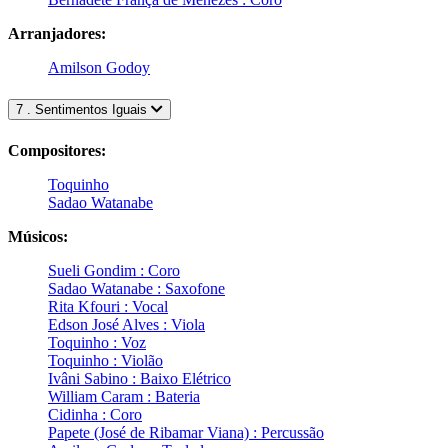
Arranjadores:
Amilson Godoy
7 . Sentimentos Iguais
Compositores:
Toquinho
Sadao Watanabe
Músicos:
Sueli Gondim : Coro
Sadao Watanabe : Saxofone
Rita Kfouri : Vocal
Edson José Alves : Viola
Toquinho : Voz
Toquinho : Violão
Ivâni Sabino : Baixo Elétrico
William Caram : Bateria
Cidinha : Coro
Papete (José de Ribamar Viana) : Percussão