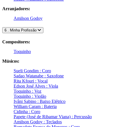
Arranjadores:
Amilson Godoy
6 . Minha Profissão
Compositores:
Toquinho
Músicos:
Sueli Gondim : Coro
Sadao Watanabe : Saxofone
Rita Kfouri : Vocal
Edson José Alves : Viola
Toquinho : Voz
Toquinho : Violão
Ivâni Sabino : Baixo Elétrico
William Caram : Bateria
Cidinha : Coro
Papete (José de Ribamar Viana) : Percussão
Amilson Godoy : Teclados
Bernadete França de Menezes : Coro