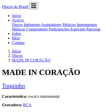
Discos do Brasil
Início
Acervo
Discos
Intérpretes
Arranjadores
Músicos
Instrumentos
Músicas
Compositores
Participações Especiais
Parcerias
Sobre
Blog
Contato
Início
Discos
MADE IN CORAÇÃO
MADE IN CORAÇÃO
Toquinho
Característica:
vocal e instrumental
Gravadora:
RCA