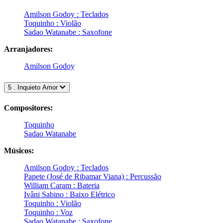
Amilson Godoy : Teclados
Toquinho : Violão
Sadao Watanabe : Saxofone
Arranjadores:
Amilson Godoy
5 . Inquieto Amor
Compositores:
Toquinho
Sadao Watanabe
Músicos:
Amilson Godoy : Teclados
Papete (José de Ribamar Viana) : Percussão
William Caram : Bateria
Ivâni Sabino : Baixo Elétrico
Toquinho : Violão
Toquinho : Voz
Sadao Watanabe : Saxofone