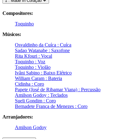
1 . Made In Coração
Compositores:
Toquinho
Músicos:
Osvaldinho da Cuíca : Cuíca
Sadao Watanabe : Saxofone
Rita Kfouri : Vocal
Toquinho : Voz
Toquinho : Violão
Ivâni Sabino : Baixo Elétrico
William Caram : Bateria
Cidinha : Coro
Papete (José de Ribamar Viana) : Percussão
Amilson Godoy : Teclados
Sueli Gondim : Coro
Bernadete França de Menezes : Coro
Arranjadores:
Amilson Godoy