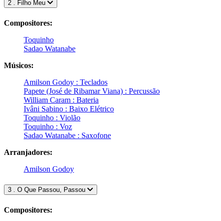
2 . Filho Meu
Compositores:
Toquinho
Sadao Watanabe
Músicos:
Amilson Godoy : Teclados
Papete (José de Ribamar Viana) : Percussão
William Caram : Bateria
Ivâni Sabino : Baixo Elétrico
Toquinho : Violão
Toquinho : Voz
Sadao Watanabe : Saxofone
Arranjadores:
Amilson Godoy
3 . O Que Passou, Passou
Compositores: