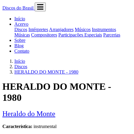
Discos do Brasil
Início
Acervo
Discos
Intérpretes
Arranjadores
Músicos
Instrumentos
Músicas
Compositores
Participações Especiais
Parcerias
Sobre
Blog
Contato
Início
Discos
HERALDO DO MONTE - 1980
HERALDO DO MONTE -
1980
Heraldo do Monte
Característica:
instrumental