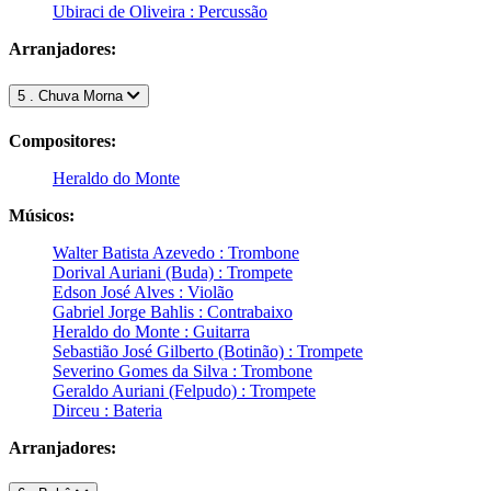
Ubiraci de Oliveira : Percussão
Arranjadores:
5 . Chuva Morna
Compositores:
Heraldo do Monte
Músicos:
Walter Batista Azevedo : Trombone
Dorival Auriani (Buda) : Trompete
Edson José Alves : Violão
Gabriel Jorge Bahlis : Contrabaixo
Heraldo do Monte : Guitarra
Sebastião José Gilberto (Botinão) : Trompete
Severino Gomes da Silva : Trombone
Geraldo Auriani (Felpudo) : Trompete
Dirceu : Bateria
Arranjadores: