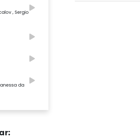
calov , Sergio
 Vanessa da
ar: