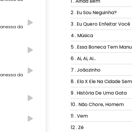
1 . Ainda Bem
2 . Eu Sou Neguinha?
3 . Eu Quero Enfeitar Você
 Vanessa da
4 . Música
5 . Essa Boneca Tem Manu
6 . Ai, Ai, Ai...
7 . Joãozinho
 Vanessa da
8 . Ela X Ele Na Cidade Se
9 . História De Uma Gata
10 . Não Chore, Homem
11 . Vem
12 . Zé