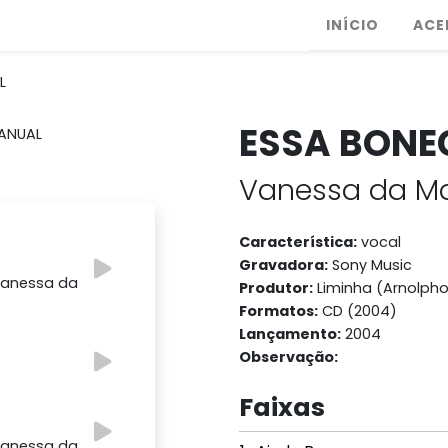
INÍCIO
ACE
L
ESSA BONE
Vanessa da M
Característica:
vocal
Gravadora:
Sony Music
 Vanessa da
Produtor:
Liminha (Arnolpho
Formatos:
CD (2004)
Lançamento:
2004
Observação:
Faixas
 Vanessa da