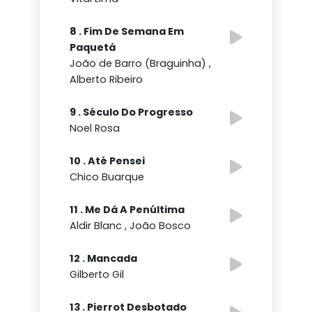
8 . Fim De Semana Em
Paquetá
João de Barro (Braguinha) ,
Alberto Ribeiro
9 . Século Do Progresso
Noel Rosa
10 . Até Pensei
Chico Buarque
11 . Me Dá A Penúltima
Aldir Blanc , João Bosco
12 . Mancada
Gilberto Gil
13 . Pierrot Desbotado