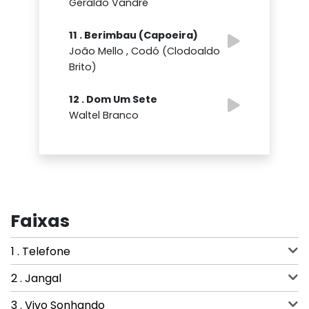
Geraldo Vandré
11 . Berimbau (Capoeira)
João Mello , Codó (Clodoaldo
Brito)
12 . Dom Um Sete
Waltel Branco
Faixas
1 . Telefone
2 . Jangal
3 . Vivo Sonhando