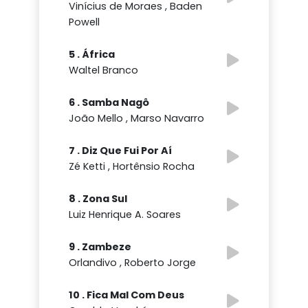
Vinícius de Moraes , Baden
Powell
5 . África
Waltel Branco
6 . Samba Nagô
João Mello , Marso Navarro
7 . Diz Que Fui Por Aí
Zé Ketti , Hortênsio Rocha
8 . Zona Sul
Luiz Henrique A. Soares
9 . Zambeze
Orlandivo , Roberto Jorge
10 . Fica Mal Com Deus