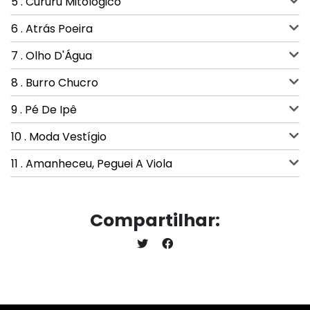
5 . Cururu Mitológico
6 . Atrás Poeira
7 . Olho D'Água
8 . Burro Chucro
9 . Pé De Ipê
10 . Moda Vestígio
11 . Amanheceu, Peguei A Viola
Compartilhar: