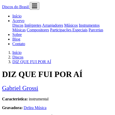
Discos do Brasil
Início
Acervo
Discos
Intérpretes
Arranjadores
Músicos
Instrumentos
Músicas
Compositores
Participações Especiais
Parcerias
Sobre
Blog
Contato
Início
Discos
DIZ QUE FUI POR AÍ
DIZ QUE FUI POR AÍ
Gabriel Grossi
Característica:
instrumental
Gravadora:
Delira Música