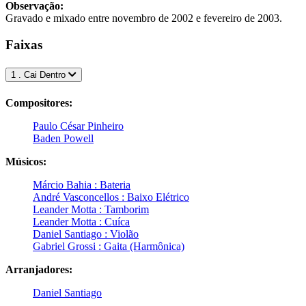
Observação:
Gravado e mixado entre novembro de 2002 e fevereiro de 2003.
Faixas
1 . Cai Dentro
Compositores:
Paulo César Pinheiro
Baden Powell
Músicos:
Márcio Bahia : Bateria
André Vasconcellos : Baixo Elétrico
Leander Motta : Tamborim
Leander Motta : Cuíca
Daniel Santiago : Violão
Gabriel Grossi : Gaita (Harmônica)
Arranjadores:
Daniel Santiago