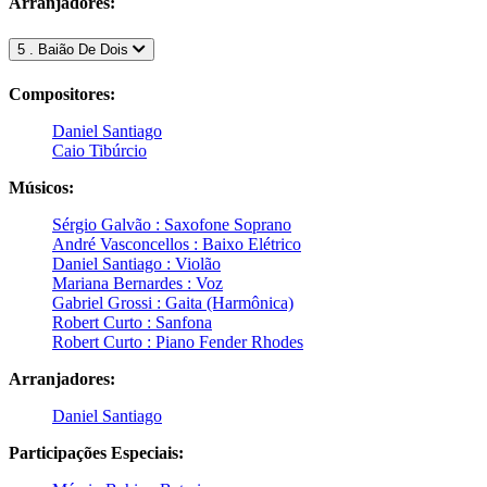
Arranjadores:
5 . Baião De Dois
Compositores:
Daniel Santiago
Caio Tibúrcio
Músicos:
Sérgio Galvão : Saxofone Soprano
André Vasconcellos : Baixo Elétrico
Daniel Santiago : Violão
Mariana Bernardes : Voz
Gabriel Grossi : Gaita (Harmônica)
Robert Curto : Sanfona
Robert Curto : Piano Fender Rhodes
Arranjadores:
Daniel Santiago
Participações Especiais: