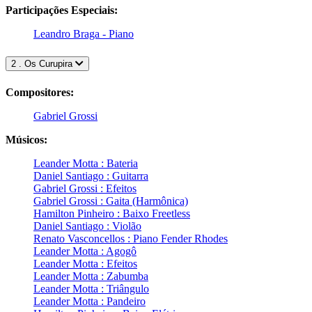
Participações Especiais:
Leandro Braga - Piano
2 . Os Curupira
Compositores:
Gabriel Grossi
Músicos:
Leander Motta : Bateria
Daniel Santiago : Guitarra
Gabriel Grossi : Efeitos
Gabriel Grossi : Gaita (Harmônica)
Hamilton Pinheiro : Baixo Freetless
Daniel Santiago : Violão
Renato Vasconcellos : Piano Fender Rhodes
Leander Motta : Agogô
Leander Motta : Efeitos
Leander Motta : Zabumba
Leander Motta : Triângulo
Leander Motta : Pandeiro