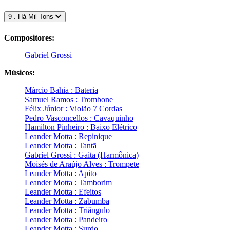
9 . Há Mil Tons
Compositores:
Gabriel Grossi
Músicos:
Márcio Bahia : Bateria
Samuel Ramos : Trombone
Félix Júnior : Violão 7 Cordas
Pedro Vasconcellos : Cavaquinho
Hamilton Pinheiro : Baixo Elétrico
Leander Motta : Repinique
Leander Motta : Tantã
Gabriel Grossi : Gaita (Harmônica)
Moisés de Araújo Alves : Trompete
Leander Motta : Apito
Leander Motta : Tamborim
Leander Motta : Efeitos
Leander Motta : Zabumba
Leander Motta : Triângulo
Leander Motta : Pandeiro
Leander Motta : Surdo