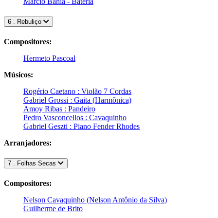
Márcio Bahia - Bateria
6 . Rebuliço
Compositores:
Hermeto Pascoal
Músicos:
Rogério Caetano : Violão 7 Cordas
Gabriel Grossi : Gaita (Harmônica)
Amoy Ribas : Pandeiro
Pedro Vasconcellos : Cavaquinho
Gabriel Geszti : Piano Fender Rhodes
Arranjadores:
7 . Folhas Secas
Compositores:
Nelson Cavaquinho (Nelson Antônio da Silva)
Guilherme de Brito