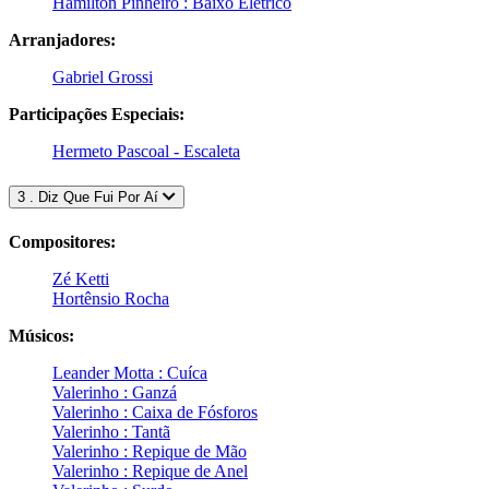
Hamilton Pinheiro : Baixo Elétrico
Arranjadores:
Gabriel Grossi
Participações Especiais:
Hermeto Pascoal - Escaleta
3 . Diz Que Fui Por Aí
Compositores:
Zé Ketti
Hortênsio Rocha
Músicos:
Leander Motta : Cuíca
Valerinho : Ganzá
Valerinho : Caixa de Fósforos
Valerinho : Tantã
Valerinho : Repique de Mão
Valerinho : Repique de Anel