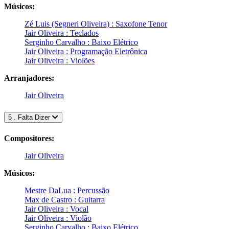
Músicos:
Zé Luis (Segneri Oliveira) : Saxofone Tenor
Jair Oliveira : Teclados
Serginho Carvalho : Baixo Elétrico
Jair Oliveira : Programação Eletrônica
Jair Oliveira : Violões
Arranjadores:
Jair Oliveira
5 . Falta Dizer
Compositores:
Jair Oliveira
Músicos:
Mestre DaLua : Percussão
Max de Castro : Guitarra
Jair Oliveira : Vocal
Jair Oliveira : Violão
Serginho Carvalho : Baixo Elétrico