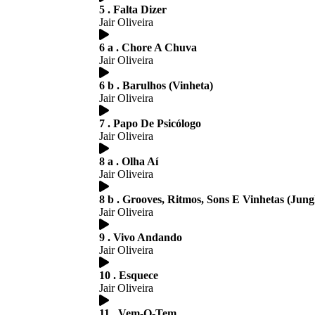
5 . Falta Dizer
Jair Oliveira
6 a . Chore A Chuva
Jair Oliveira
6 b . Barulhos (Vinheta)
Jair Oliveira
7 . Papo De Psicólogo
Jair Oliveira
8 a . Olha Aí
Jair Oliveira
8 b . Grooves, Ritmos, Sons E Vinhetas (Jung
Jair Oliveira
9 . Vivo Andando
Jair Oliveira
10 . Esquece
Jair Oliveira
11 . Vem-Q-Tem