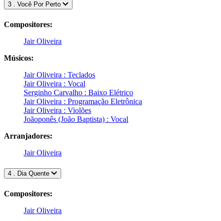
3 . Você Por Perto
Compositores:
Jair Oliveira
Músicos:
Jair Oliveira : Teclados
Jair Oliveira : Vocal
Serginho Carvalho : Baixo Elétrico
Jair Oliveira : Programação Eletrônica
Jair Oliveira : Violões
Joãoponês (João Baptista) : Vocal
Arranjadores:
Jair Oliveira
4 . Dia Quente
Compositores:
Jair Oliveira