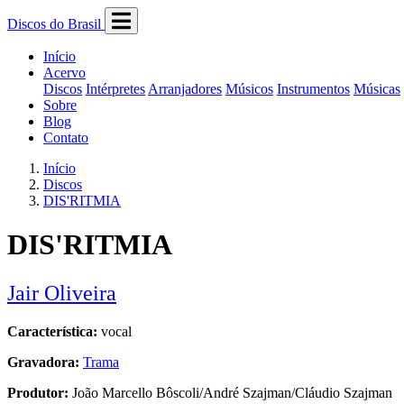
Discos do Brasil
Início
Acervo
Discos
Intérpretes
Arranjadores
Músicos
Instrumentos
Músicas
Sobre
Blog
Contato
Início
Discos
DIS'RITMIA
DIS'RITMIA
Jair Oliveira
Característica:
vocal
Gravadora:
Trama
Produtor:
João Marcello Bôscoli/André Szajman/Cláudio Szajman