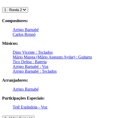
1 . Ronda 2
Compositores:
Arrigo Barnabé
Carlos Rennó
Músicos:
Dino Vicente : Teclados
Mário Manga (Mário Augusto Aydar) : Guitarra
Tico Delisa : Bateria
Arrigo Barnabé : Voz
Arrigo Barnabé : Teclados
Arranjadores:
Arrigo Barnabé
Participações Especiais:
Tetê Espíndola - Voz