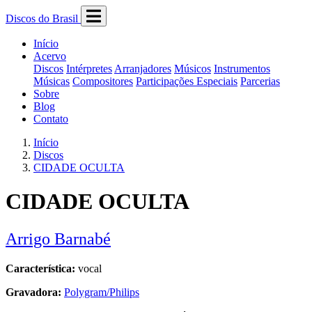
Discos do Brasil
Início
Acervo
Discos
Intérpretes
Arranjadores
Músicos
Instrumentos
Músicas
Compositores
Participações Especiais
Parcerias
Sobre
Blog
Contato
Início
Discos
CIDADE OCULTA
CIDADE OCULTA
Arrigo Barnabé
Característica:
vocal
Gravadora:
Polygram/Philips