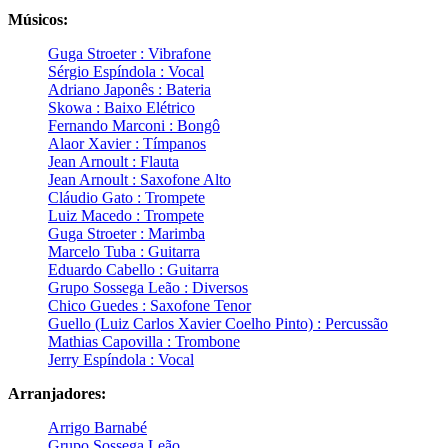
Músicos:
Guga Stroeter : Vibrafone
Sérgio Espíndola : Vocal
Adriano Japonês : Bateria
Skowa : Baixo Elétrico
Fernando Marconi : Bongô
Alaor Xavier : Tímpanos
Jean Arnoult : Flauta
Jean Arnoult : Saxofone Alto
Cláudio Gato : Trompete
Luiz Macedo : Trompete
Guga Stroeter : Marimba
Marcelo Tuba : Guitarra
Eduardo Cabello : Guitarra
Grupo Sossega Leão : Diversos
Chico Guedes : Saxofone Tenor
Guello (Luiz Carlos Xavier Coelho Pinto) : Percussão
Mathias Capovilla : Trombone
Jerry Espíndola : Vocal
Arranjadores:
Arrigo Barnabé
Grupo Sossega Leão