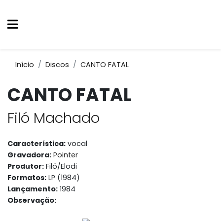
Início
Discos
CANTO FATAL
CANTO FATAL
Filó Machado
Característica:
vocal
Gravadora:
Pointer
Produtor:
Filó/Elodi
Formatos:
LP (1984)
Lançamento:
1984
Observação: