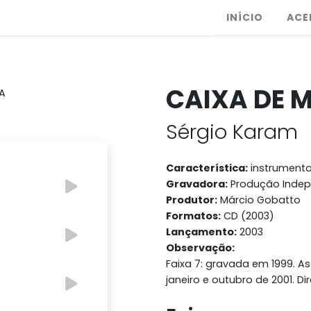
INÍCIO
ACE
CAIXA DE 
Sérgio Karam
Característica:
instrumenta
Gravadora:
Produção Inde
Produtor:
Márcio Gobatto
Formatos:
CD (2003)
Lançamento:
2003
Observação:
Faixa 7: gravada em 1999. A
janeiro e outubro de 2001. Di