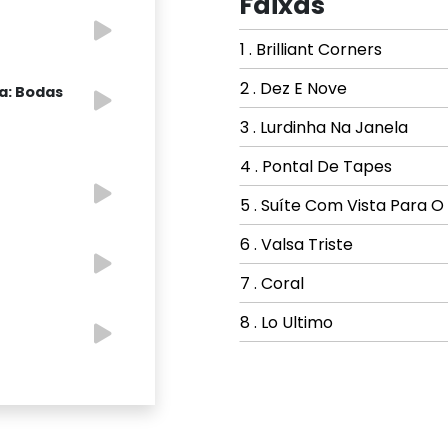
Faixas
1 . Brilliant Corners
2 . Dez E Nove
ta: Bodas
3 . Lurdinha Na Janela
4 . Pontal De Tapes
5 . Suíte Com Vista Para O
6 . Valsa Triste
7 . Coral
8 . Lo Ultimo