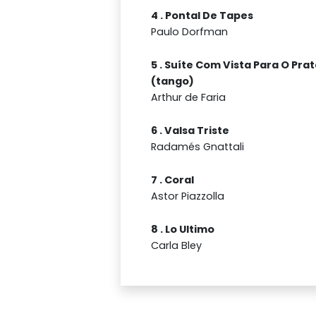
4 . Pontal De Tapes
Paulo Dorfman
5 . Suíte Com Vista Para O Pra
(tango)
Arthur de Faria
6 . Valsa Triste
Radamés Gnattali
7 . Coral
Astor Piazzolla
8 . Lo Ultimo
Carla Bley