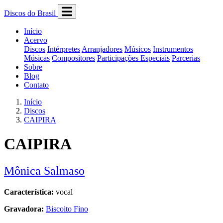
Discos do Brasil
Início
Acervo
Discos
Intérpretes
Arranjadores
Músicos
Instrumentos
Músicas
Compositores
Participações Especiais
Parcerias
Sobre
Blog
Contato
Início
Discos
CAIPIRA
CAIPIRA
Mônica Salmaso
Característica:
vocal
Gravadora:
Biscoito Fino