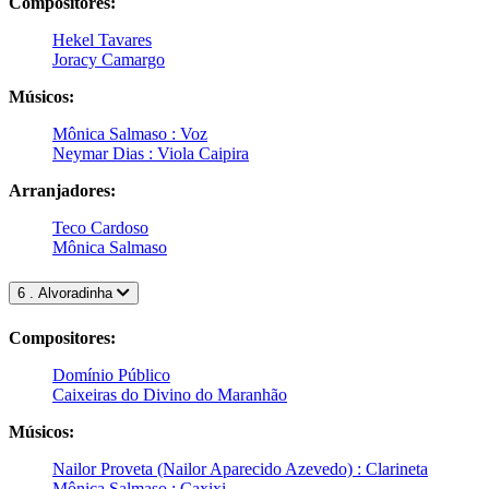
Compositores:
Hekel Tavares
Joracy Camargo
Músicos:
Mônica Salmaso : Voz
Neymar Dias : Viola Caipira
Arranjadores:
Teco Cardoso
Mônica Salmaso
6 . Alvoradinha
Compositores:
Domínio Público
Caixeiras do Divino do Maranhão
Músicos:
Nailor Proveta (Nailor Aparecido Azevedo) : Clarineta
Mônica Salmaso : Caxixi