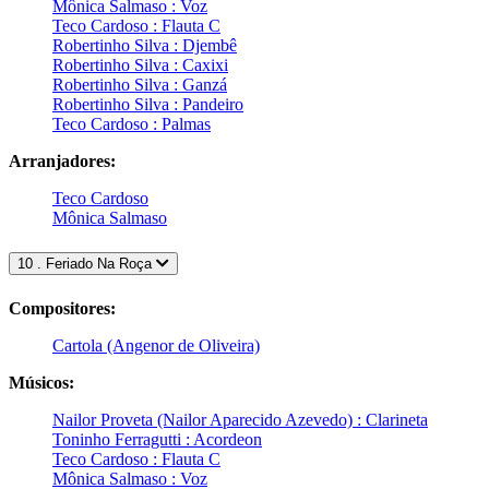
Mônica Salmaso : Voz
Teco Cardoso : Flauta C
Robertinho Silva : Djembê
Robertinho Silva : Caxixi
Robertinho Silva : Ganzá
Robertinho Silva : Pandeiro
Teco Cardoso : Palmas
Arranjadores:
Teco Cardoso
Mônica Salmaso
10 . Feriado Na Roça
Compositores:
Cartola (Angenor de Oliveira)
Músicos:
Nailor Proveta (Nailor Aparecido Azevedo) : Clarineta
Toninho Ferragutti : Acordeon
Teco Cardoso : Flauta C
Mônica Salmaso : Voz