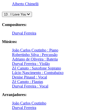
Alberto Chimelli
13 . I Love You
Compositores:
Durval Ferreira
Músicos:
João Carlos Coutinho : Piano
Robertinho Silva : Percussão
Adriano de Oliveira : Bateria
Durval Ferreira : Violão
Zé Canuto : Saxofone Soprano
Lúcio Nascimento : Contrabaixo
Denise Pinaud : Vocal
Zé Canuto : Flautas
Durval Ferreira : Vocal
Arranjadores:
João Carlos Coutinho
Durval Ferreira