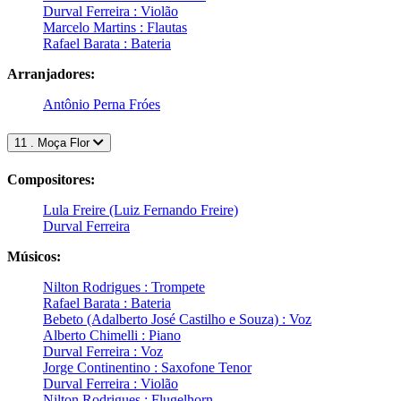
Durval Ferreira : Violão
Marcelo Martins : Flautas
Rafael Barata : Bateria
Arranjadores:
Antônio Perna Fróes
11 . Moça Flor
Compositores:
Lula Freire (Luiz Fernando Freire)
Durval Ferreira
Músicos:
Nilton Rodrigues : Trompete
Rafael Barata : Bateria
Bebeto (Adalberto José Castilho e Souza) : Voz
Alberto Chimelli : Piano
Durval Ferreira : Voz
Jorge Continentino : Saxofone Tenor
Durval Ferreira : Violão
Nilton Rodrigues : Flugelhorn