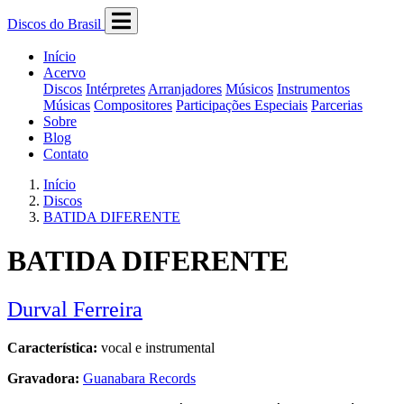
Discos do Brasil
Início
Acervo
Discos
Intérpretes
Arranjadores
Músicos
Instrumentos
Músicas
Compositores
Participações Especiais
Parcerias
Sobre
Blog
Contato
Início
Discos
BATIDA DIFERENTE
BATIDA DIFERENTE
Durval Ferreira
Característica:
vocal e instrumental
Gravadora:
Guanabara Records