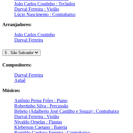
João Carlos Coutinho : Teclados
Durval Ferreira : Violão
Lúcio Nascimento : Contrabaixo
Arranjadores:
João Carlos Coutinho
Durval Ferreira
5 . São Salvador
Compositores:
Durval Ferreira
Aglaê
Músicos:
Antônio Perna Fróes : Piano
Robertinho Silva : Percussão
Bebeto (Adalberto José Castilho e Souza) : Contrabaixo
Durval Ferreira : Violão
Nivaldo Ornelas : Flautas
Kleberson Caetano : Bateria
Romildo Cardoso Ferreira : Contrabaixo