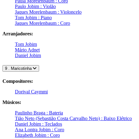
Paula Morelenbaum : Coro
Paulo Jobim : Violão
Jaques Morelenbaum : Violoncelo
Tom Jobim : Piano
Jaques Morelenbaum : Coro
Arranjadores:
Tom Jobim
Mário Adnet
Daniel Jobim
9 . Maricotinha
Compositores:
Dorival Caymmi
Músicos:
Paulinho Braga : Bateria
Tião Neto (Sebastião Costa Carvalho Neto) : Baixo Elétrico
Daniel Jobim : Teclados
Ana Lontra Jobim : Coro
Elizabeth Jobim : Coro