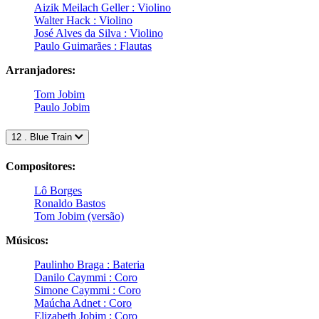
Aizik Meilach Geller : Violino
Walter Hack : Violino
José Alves da Silva : Violino
Paulo Guimarães : Flautas
Arranjadores:
Tom Jobim
Paulo Jobim
12 . Blue Train
Compositores:
Lô Borges
Ronaldo Bastos
Tom Jobim (versão)
Músicos:
Paulinho Braga : Bateria
Danilo Caymmi : Coro
Simone Caymmi : Coro
Maúcha Adnet : Coro
Elizabeth Jobim : Coro