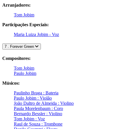
Arranjadores:
Tom Jobim
Participações Especiais:
Maria Luiza Jobim - Voz
7 . Forever Green
Compositores:
Tom Jobim
Paulo Jobim
Músicos:
Paulinho Braga : Bateria
Paulo Jobim : Violão
João Daltro de Almeida : Violino
Paula Morelenbaum : Coro
Bernardo Bessler : Violino
Tom Jobim : Voz
Raul de Souza : Trombone