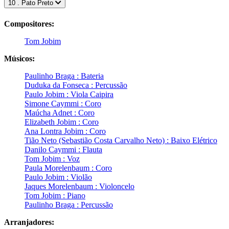
10 . Pato Preto
Compositores:
Tom Jobim
Músicos:
Paulinho Braga : Bateria
Duduka da Fonseca : Percussão
Paulo Jobim : Viola Caipira
Simone Caymmi : Coro
Maúcha Adnet : Coro
Elizabeth Jobim : Coro
Ana Lontra Jobim : Coro
Tião Neto (Sebastião Costa Carvalho Neto) : Baixo Elétrico
Danilo Caymmi : Flauta
Tom Jobim : Voz
Paula Morelenbaum : Coro
Paulo Jobim : Violão
Jaques Morelenbaum : Violoncelo
Tom Jobim : Piano
Paulinho Braga : Percussão
Arranjadores: