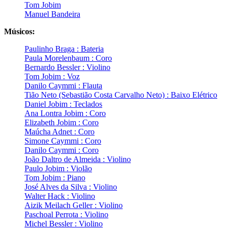
Tom Jobim
Manuel Bandeira
Músicos:
Paulinho Braga : Bateria
Paula Morelenbaum : Coro
Bernardo Bessler : Violino
Tom Jobim : Voz
Danilo Caymmi : Flauta
Tião Neto (Sebastião Costa Carvalho Neto) : Baixo Elétrico
Daniel Jobim : Teclados
Ana Lontra Jobim : Coro
Elizabeth Jobim : Coro
Maúcha Adnet : Coro
Simone Caymmi : Coro
Danilo Caymmi : Coro
João Daltro de Almeida : Violino
Paulo Jobim : Violão
Tom Jobim : Piano
José Alves da Silva : Violino
Walter Hack : Violino
Aizik Meilach Geller : Violino
Paschoal Perrota : Violino
Michel Bessler : Violino