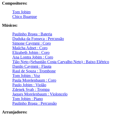
Compositores:
Tom Jobim
Chico Buarque
Músicos:
Paulinho Braga : Bateria
Duduka da Fonseca : Percussão
Simone Caymmi : Coro
Maúcha Adnet : Coro
Elizabeth Jobim : Coro
Ana Lontra Jobim : Coro
Tião Neto (Sebastião Costa Carvalho Neto) : Baixo Elétrico
Danilo Caymmi : Flauta
Raul de Souza : Trombone
Tom Jobim : Voz
Paula Morelenbaum : Coro
Paulo Jobim : Violão
Zdenek Svab : Trompa
Jaques Morelenbaum : Violoncelo
Tom Jobim : Piano
Paulinho Braga : Percussão
Arranjadores: