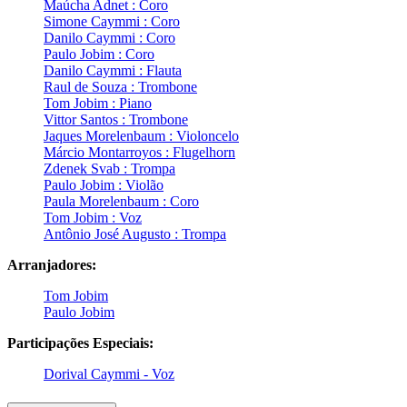
Maúcha Adnet : Coro
Simone Caymmi : Coro
Danilo Caymmi : Coro
Paulo Jobim : Coro
Danilo Caymmi : Flauta
Raul de Souza : Trombone
Tom Jobim : Piano
Vittor Santos : Trombone
Jaques Morelenbaum : Violoncelo
Márcio Montarroyos : Flugelhorn
Zdenek Svab : Trompa
Paulo Jobim : Violão
Paula Morelenbaum : Coro
Tom Jobim : Voz
Antônio José Augusto : Trompa
Arranjadores:
Tom Jobim
Paulo Jobim
Participações Especiais:
Dorival Caymmi - Voz