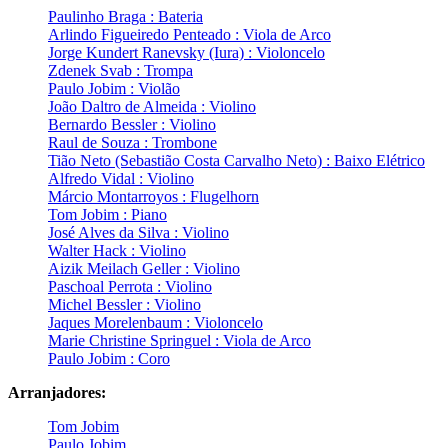
Paulinho Braga : Bateria
Arlindo Figueiredo Penteado : Viola de Arco
Jorge Kundert Ranevsky (Iura) : Violoncelo
Zdenek Svab : Trompa
Paulo Jobim : Violão
João Daltro de Almeida : Violino
Bernardo Bessler : Violino
Raul de Souza : Trombone
Tião Neto (Sebastião Costa Carvalho Neto) : Baixo Elétrico
Alfredo Vidal : Violino
Márcio Montarroyos : Flugelhorn
Tom Jobim : Piano
José Alves da Silva : Violino
Walter Hack : Violino
Aizik Meilach Geller : Violino
Paschoal Perrota : Violino
Michel Bessler : Violino
Jaques Morelenbaum : Violoncelo
Marie Christine Springuel : Viola de Arco
Paulo Jobim : Coro
Arranjadores:
Tom Jobim
Paulo Jobim