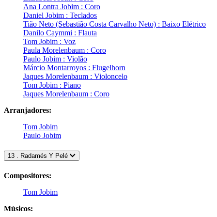
Ana Lontra Jobim : Coro
Daniel Jobim : Teclados
Tião Neto (Sebastião Costa Carvalho Neto) : Baixo Elétrico
Danilo Caymmi : Flauta
Tom Jobim : Voz
Paula Morelenbaum : Coro
Paulo Jobim : Violão
Márcio Montarroyos : Flugelhorn
Jaques Morelenbaum : Violoncelo
Tom Jobim : Piano
Jaques Morelenbaum : Coro
Arranjadores:
Tom Jobim
Paulo Jobim
13 . Radamés Y Pelé
Compositores:
Tom Jobim
Músicos: