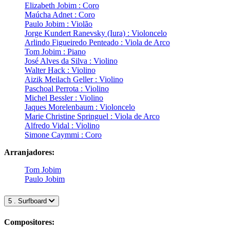
Elizabeth Jobim : Coro
Maúcha Adnet : Coro
Paulo Jobim : Violão
Jorge Kundert Ranevsky (Iura) : Violoncelo
Arlindo Figueiredo Penteado : Viola de Arco
Tom Jobim : Piano
José Alves da Silva : Violino
Walter Hack : Violino
Aizik Meilach Geller : Violino
Paschoal Perrota : Violino
Michel Bessler : Violino
Jaques Morelenbaum : Violoncelo
Marie Christine Springuel : Viola de Arco
Alfredo Vidal : Violino
Simone Caymmi : Coro
Arranjadores:
Tom Jobim
Paulo Jobim
5 . Surfboard
Compositores: