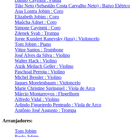
Danilo Caymmi : Flauta
Tião Neto (Sebastião Costa Carvalho Neto) : Baixo Elétrico
Ana Lontra Jobim : Coro
Elizabeth Jobim : Coro
Maúcha Adnet : Coro
Simone Caymmi : Coro
Zdenek Svab : Trompa
Jorge Kundert Ranevsky (Iura) : Violoncelo
Tom Jobim : Piano
Vittor Santos : Trombone
José Alves da Silva : Violino
Walter Hack : Violino
Aizik Meilach Geller : Violino
Paschoal Perrota : Violino
Michel Bessler : Violino
Jaques Morelenbaum : Violoncelo
Marie Christine Springuel : Viola de Arco
Márcio Montarroyos : Flugelhorn
Alfredo Vidal : Violino
Arlindo Figueiredo Penteado : Viola de Arco
Antônio José Augusto : Trompa
Arranjadores:
Tom Jobim
Paulo Jobim