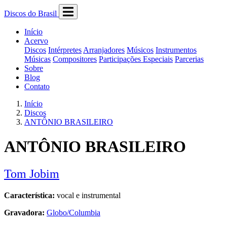
Discos do Brasil
Início
Acervo
Discos
Intérpretes
Arranjadores
Músicos
Instrumentos
Músicas
Compositores
Participações Especiais
Parcerias
Sobre
Blog
Contato
Início
Discos
ANTÔNIO BRASILEIRO
ANTÔNIO BRASILEIRO
Tom Jobim
Característica:
vocal e instrumental
Gravadora:
Globo/Columbia