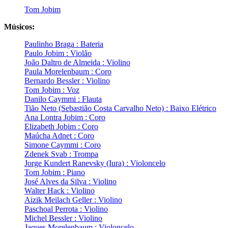
Tom Jobim
Músicos:
Paulinho Braga : Bateria
Paulo Jobim : Violão
João Daltro de Almeida : Violino
Paula Morelenbaum : Coro
Bernardo Bessler : Violino
Tom Jobim : Voz
Danilo Caymmi : Flauta
Tião Neto (Sebastião Costa Carvalho Neto) : Baixo Elétrico
Ana Lontra Jobim : Coro
Elizabeth Jobim : Coro
Maúcha Adnet : Coro
Simone Caymmi : Coro
Zdenek Svab : Trompa
Jorge Kundert Ranevsky (Iura) : Violoncelo
Tom Jobim : Piano
José Alves da Silva : Violino
Walter Hack : Violino
Aizik Meilach Geller : Violino
Paschoal Perrota : Violino
Michel Bessler : Violino
Jaques Morelenbaum : Violoncelo