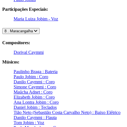
Participações Especiais:
Maria Luiza Jobim - Voz
8 . Maracangalha
Compositores:
Dorival Caymmi
Músicos:
Paulinho Braga : Bateria
Paulo Jobim : Coro
Danilo Caymmi : Coro
Simone Caymmi : Coro
Maúcha Adnet : Coro
Elizabeth Jobim : Coro
Ana Lontra Jobim : Coro
Daniel Jobim : Teclados
Tião Neto (Sebastião Costa Carvalho Neto) : Baixo Elétrico
Danilo Caymmi : Flauta
Tom Jobim : Voz