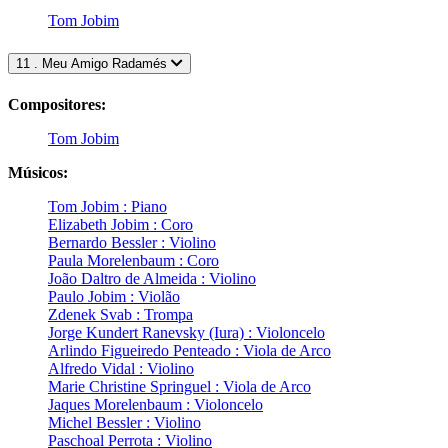
Tom Jobim
11 . Meu Amigo Radamés
Compositores:
Tom Jobim
Músicos:
Tom Jobim : Piano
Elizabeth Jobim : Coro
Bernardo Bessler : Violino
Paula Morelenbaum : Coro
João Daltro de Almeida : Violino
Paulo Jobim : Violão
Zdenek Svab : Trompa
Jorge Kundert Ranevsky (Iura) : Violoncelo
Arlindo Figueiredo Penteado : Viola de Arco
Alfredo Vidal : Violino
Marie Christine Springuel : Viola de Arco
Jaques Morelenbaum : Violoncelo
Michel Bessler : Violino
Paschoal Perrota : Violino