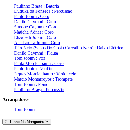
Paulinho Braga : Bateria
Duduka da Fonseca : Percussão
Paulo Jobim : Coro
Danilo Caymmi : Coro
Simone Caymmi : Coro
Maúcha Adnet : Coro
Elizabeth Jobim : Coro
Ana Lontra Jobim : Coro
Tião Neto (Sebastião Costa Carvalho Neto) : Baixo Elétrico
Danilo Caymmi : Flauta
Tom Jobim : Voz
Paula Morelenbaum : Coro
Paulo Jobim : Violão
Jaques Morelenbaum : Violoncelo
Márcio Montarroyos : Trompete
Tom Jobim : Piano
Paulinho Braga : Percussão
Arranjadores:
Tom Jobim
2 . Piano Na Mangueira