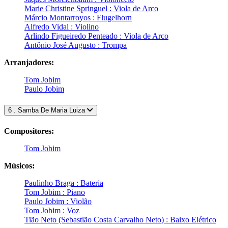
Marie Christine Springuel : Viola de Arco
Márcio Montarroyos : Flugelhorn
Alfredo Vidal : Violino
Arlindo Figueiredo Penteado : Viola de Arco
Antônio José Augusto : Trompa
Arranjadores:
Tom Jobim
Paulo Jobim
6 . Samba De Maria Luiza
Compositores:
Tom Jobim
Músicos:
Paulinho Braga : Bateria
Tom Jobim : Piano
Paulo Jobim : Violão
Tom Jobim : Voz
Tião Neto (Sebastião Costa Carvalho Neto) : Baixo Elétrico