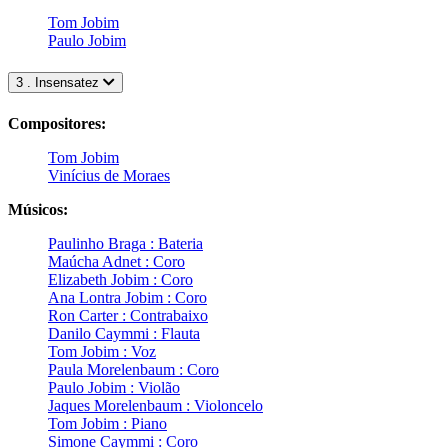
Tom Jobim
Paulo Jobim
3 . Insensatez
Compositores:
Tom Jobim
Vinícius de Moraes
Músicos:
Paulinho Braga : Bateria
Maúcha Adnet : Coro
Elizabeth Jobim : Coro
Ana Lontra Jobim : Coro
Ron Carter : Contrabaixo
Danilo Caymmi : Flauta
Tom Jobim : Voz
Paula Morelenbaum : Coro
Paulo Jobim : Violão
Jaques Morelenbaum : Violoncelo
Tom Jobim : Piano
Simone Caymmi : Coro