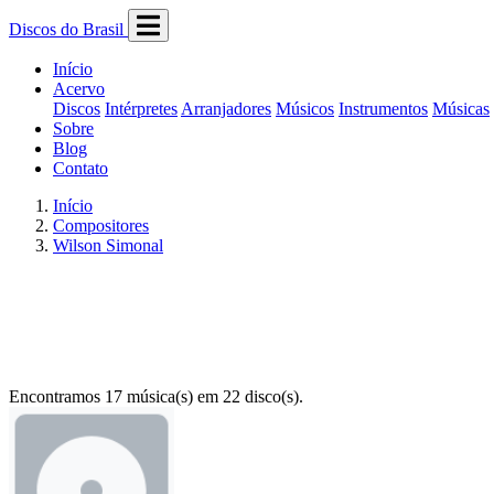
Discos do Brasil
Início
Acervo
Discos
Intérpretes
Arranjadores
Músicos
Instrumentos
Músicas
Sobre
Blog
Contato
Início
Compositores
Wilson Simonal
Encontramos 17 música(s) em 22 disco(s).