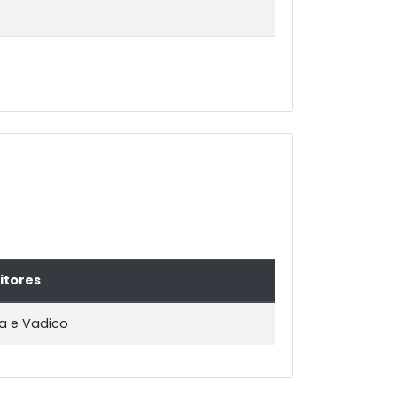
itores
a e Vadico