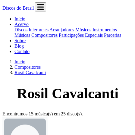
Discos do Brasil
Início
Acervo
Discos
Intérpretes
Arranjadores
Músicos
Instrumentos
Músicas
Compositores
Participações Especiais
Parcerias
Sobre
Blog
Contato
Início
Compositores
Rosil Cavalcanti
Rosil Cavalcanti
Encontramos 15 música(s) em 25 disco(s).