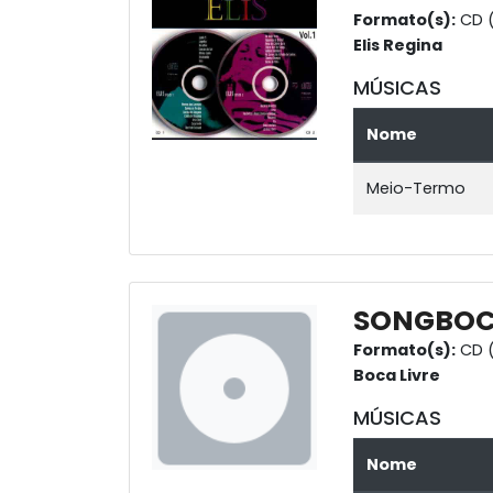
Formato(s):
CD (
Elis Regina
MÚSICAS
Nome
Meio-Termo
SONGBO
Formato(s):
CD (
Boca Livre
MÚSICAS
Nome