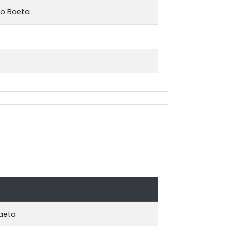
ço Baeta
Baeta