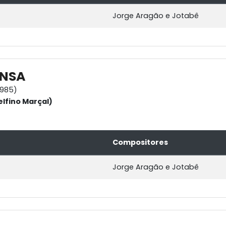
Jorge Aragão e Jotabê
NSA
1985)
elfino Marçal)
Compositores
Jorge Aragão e Jotabê