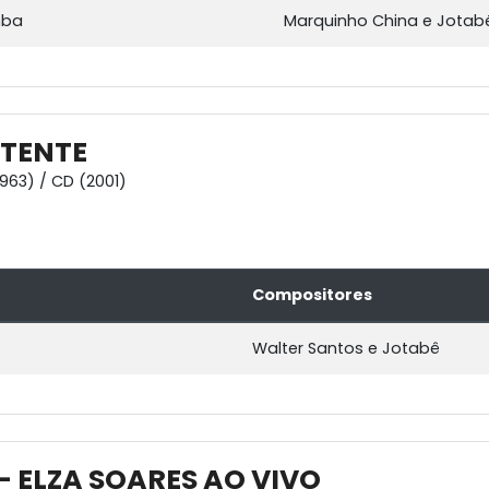
mba
Marquinho China e Jotab
NTENTE
1963) / CD (2001)
Compositores
Walter Santos e Jotabê
- ELZA SOARES AO VIVO