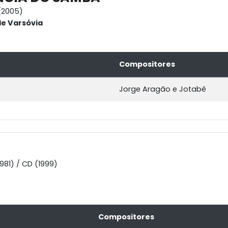
(2005)
e Varsóvia
Compositores
Jorge Aragão e Jotabê
E
1981) / CD (1999)
Compositores