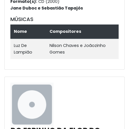
Formato(s):
CD (2000)
Jane Duboc e Sebastião Tapajós
MÚSICAS
Nome
Compositores
Luz De
Nilson Chaves e Joãozinho
Lampião
Gomes