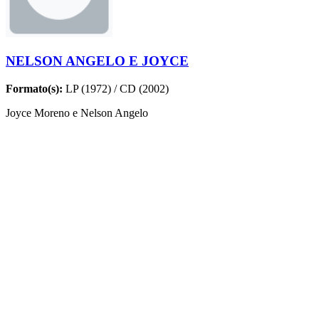
NELSON ANGELO E JOYCE
Formato(s):
LP (1972) / CD (2002)
Joyce Moreno e Nelson Angelo
MÚSICAS
Nome
Compositores
Vivo Ou Morto
Danilo Caymmi e João Carlos Pádua