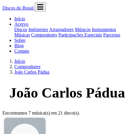
Discos do Brasil
Início
Acervo
Discos
Intérpretes
Arranjadores
Músicos
Instrumentos
Músicas
Compositores
Participações Especiais
Parcerias
Sobre
Blog
Contato
Início
Compositores
João Carlos Pádua
João Carlos Pádua
Encontramos 7 música(s) em 21 disco(s).