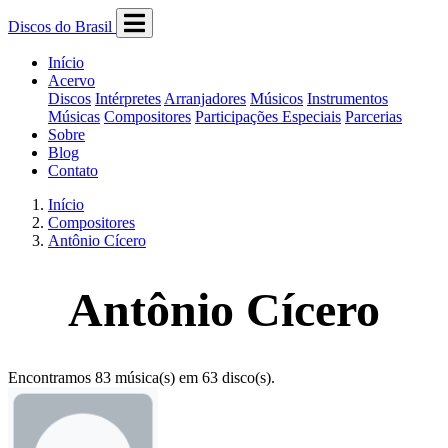
Discos do Brasil
Início
Acervo
Discos
Intérpretes
Arranjadores
Músicos
Instrumentos
Músicas
Compositores
Participações Especiais
Parcerias
Sobre
Blog
Contato
Início
Compositores
Antônio Cícero
Antônio Cícero
Encontramos 83 música(s) em 63 disco(s).