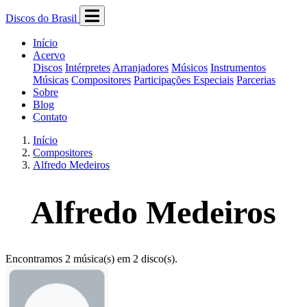
Discos do Brasil
Início
Acervo
Discos
Intérpretes
Arranjadores
Músicos
Instrumentos
Músicas
Compositores
Participações Especiais
Parcerias
Sobre
Blog
Contato
Início
Compositores
Alfredo Medeiros
Alfredo Medeiros
Encontramos 2 música(s) em 2 disco(s).