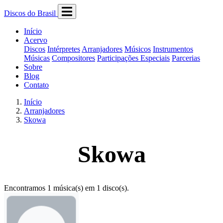
Discos do Brasil
Início
Acervo
Discos
Intérpretes
Arranjadores
Músicos
Instrumentos
Músicas
Compositores
Participações Especiais
Parcerias
Sobre
Blog
Contato
Início
Arranjadores
Skowa
Skowa
Encontramos 1 música(s) em 1 disco(s).