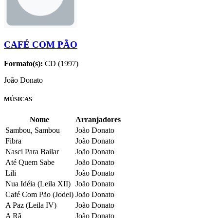
CAFÉ COM PÃO
Formato(s):
CD (1997)
João Donato
MÚSICAS
Nome
Arranjadores
Sambou, Sambou
João Donato
Fibra
João Donato
Nasci Para Bailar
João Donato
Até Quem Sabe
João Donato
Lili
João Donato
Nua Idéia (Leila XII)
João Donato
Café Com Pão (Jodel)
João Donato
A Paz (Leila IV)
João Donato
A Rã
João Donato