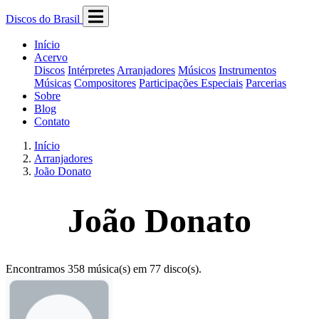
Discos do Brasil
Início
Acervo
Discos
Intérpretes
Arranjadores
Músicos
Instrumentos
Músicas
Compositores
Participações Especiais
Parcerias
Sobre
Blog
Contato
Início
Arranjadores
João Donato
João Donato
Encontramos 358 música(s) em 77 disco(s).